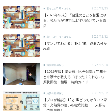
2025/12/25
暮らしのTIPS・コラム

【2025年年末】「普通のことを普通にや
る」私たちが10年以上守り続けている原
点
2025/12/12
暮らしのTIPS・コラム

【マンガでわかる】1Rと1K、運命の分か
れ道
2025/12/05
賃貸の部屋探し

【2025年版】退去費用の全知識：宅建士
と弁護士が教える「ぼったくられない」
原状回復・相場・特約ガイド
2025/12/03
賃貸の部屋探し

【プロが解説】1Rと1Kどっちが良い？家
賃・光熱費の違いを徹底比較｜一人暮ら
しの部屋探し