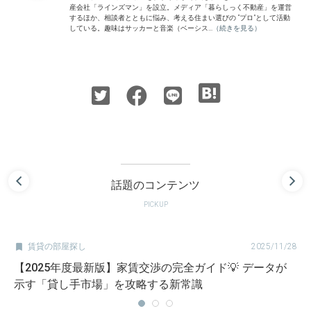
産会社「ラインズマン」を設立。メディア「暮らしっく不動産」を運営
するほか、相談者とともに悩み、考える住まい選びの “プロ”として活動
している。趣味はサッカーと音楽（ベーシス...
（続きを見る）
話題のコンテンツ
PICKUP

賃貸の部屋探し
2025/11/28
【2025年度最新版】家賃交渉の完全ガイド💡 データが
示す「貸し手市場」を攻略する新常識