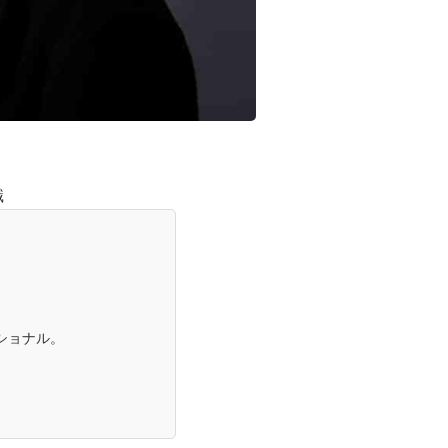
識
ショナル。