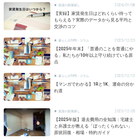
2026/01/08
賃貸の部屋探し

【実録】家賃発生日はどれくらい待って
もらえる？実際のデータから見る平均と
交渉のコツ
2025/12/25
暮らしのTIPS・コラム

【2025年年末】「普通のことを普通にや
る」私たちが10年以上守り続けている原
点
2025/12/12
暮らしのTIPS・コラム

【マンガでわかる】1Rと1K、運命の分か
れ道
2025/12/05
賃貸の部屋探し

【2025年版】退去費用の全知識：宅建士
と弁護士が教える「ぼったくられない」
原状回復・相場・特約ガイド