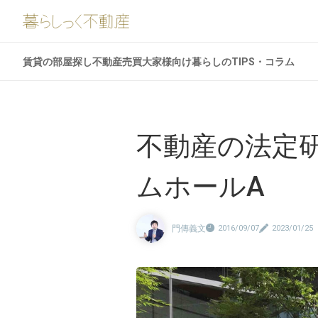
賃貸の部屋探し
不動産売買
大家様向け
暮らしのTIPS・コラム
不動産の法定研
ムホールA
門傳義文
2016/09/07
2023/01/25