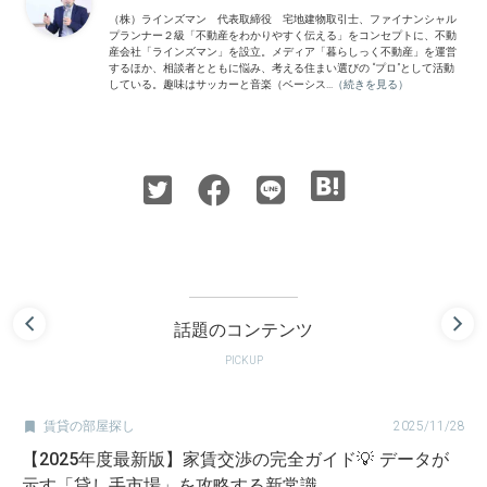
（株）ラインズマン 代表取締役 宅地建物取引士、ファイナンシャル
プランナー２級「不動産をわかりやすく伝える」をコンセプトに、不動
産会社「ラインズマン」を設立。メディア「暮らしっく不動産」を運営
するほか、相談者とともに悩み、考える住まい選びの “プロ”として活動
している。趣味はサッカーと音楽（ベーシス...
（続きを見る）
話題のコンテンツ
PICKUP

賃貸の部屋探し
2025/11/28
【2025年度最新版】家賃交渉の完全ガイド💡 データが
示す「貸し手市場」を攻略する新常識