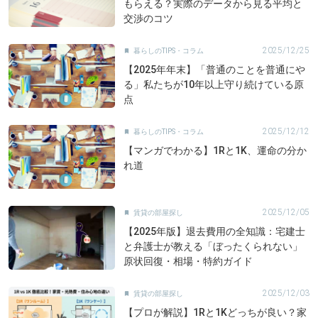
もらえる？実際のデータから見る平均と
交渉のコツ
2025/12/25
暮らしのTIPS・コラム

【2025年年末】「普通のことを普通にや
る」私たちが10年以上守り続けている原
点
2025/12/12
暮らしのTIPS・コラム

【マンガでわかる】1Rと1K、運命の分か
れ道
2025/12/05
賃貸の部屋探し

【2025年版】退去費用の全知識：宅建士
と弁護士が教える「ぼったくられない」
原状回復・相場・特約ガイド
2025/12/03
賃貸の部屋探し

【プロが解説】1Rと1Kどっちが良い？家