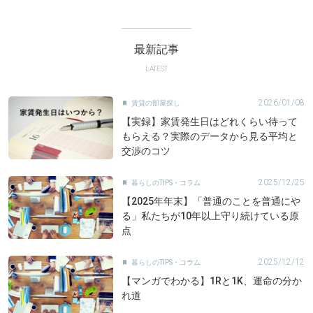
最新記事
LATEST
2026/01/08
賃貸の部屋探し

【実録】家賃発生日はどれくらい待って
もらえる？実際のデータから見る平均と
交渉のコツ
2025/12/25
暮らしのTIPS・コラム

【2025年年末】「普通のことを普通にや
る」私たちが10年以上守り続けている原
点
2025/12/12
暮らしのTIPS・コラム

【マンガでわかる】1Rと1K、運命の分か
れ道