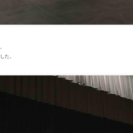
。
した。