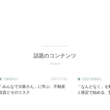
話題のコンテンツ
PICKUP


大家様向け
2025/11/28
賃貸の部屋探し
「みんなで大家さん」に学ぶ、不動産
「なんとなく」を
投資とそのリスク
ミ推定で始める、