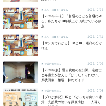
2025/12/25
暮らしのTIPS・コラム

【2025年年末】「普通のことを普通にや
る」私たちが10年以上守り続けている原
点
2025/12/12
暮らしのTIPS・コラム

【マンガでわかる】1Rと1K、運命の分か
れ道
2025/12/05
賃貸の部屋探し

【2025年版】退去費用の全知識：宅建士
と弁護士が教える「ぼったくられない」
原状回復・相場・特約ガイド
2025/12/03
賃貸の部屋探し

【プロが解説】1Rと1Kどっちが良い？家
賃・光熱費の違いを徹底比較｜一人暮ら