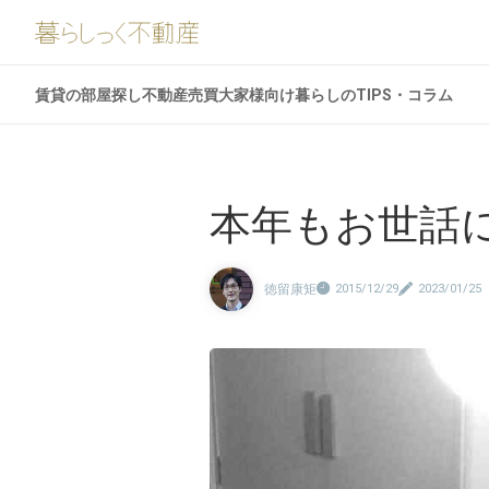
賃貸の部屋探し
不動産売買
大家様向け
暮らしのTIPS・コラム
本年もお世話
徳留康矩
2015/12/29
2023/01/25