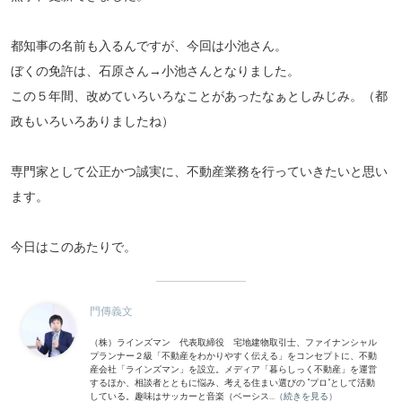
都知事の名前も入るんですが、今回は小池さん。
ぼくの免許は、石原さん→小池さんとなりました。
この５年間、改めていろいろなことがあったなぁとしみじみ。（都
政もいろいろありましたね）
専門家として公正かつ誠実に、不動産業務を行っていきたいと思い
ます。
今日はこのあたりで。
門傳義文
（株）ラインズマン 代表取締役 宅地建物取引士、ファイナンシャル
プランナー２級「不動産をわかりやすく伝える」をコンセプトに、不動
産会社「ラインズマン」を設立。メディア「暮らしっく不動産」を運営
するほか、相談者とともに悩み、考える住まい選びの “プロ”として活動
している。趣味はサッカーと音楽（ベーシス...
（続きを見る）