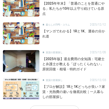
【2025年年末】「普通のことを普通にや
る」私たちが10年以上守り続けている原
点
2025/12/12
暮らしのTIPS・コラム

【マンガでわかる】1Rと1K、運命の分か
れ道
2025/12/05
賃貸の部屋探し

【2025年版】退去費用の全知識：宅建士
と弁護士が教える「ぼったくられない」
原状回復・相場・特約ガイド
2025/12/03
賃貸の部屋探し

【プロが解説】1Rと1Kどっちが良い？家
賃・光熱費の違いを徹底比較｜一人暮ら
しの部屋探し