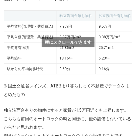
独立洗面台無し物件
独立洗面台有り物件
平均賃料(管理費・共益費込)
7.9万円
9.5万円
平均単価(管理費・共益費込)
0.37万円/m
2
0.38万円/m
2
横にスクロールできます
平均専有面積
21.86m
2
25.71m
2
平均築年
18.16年
6.23年
駅からの平均徒歩時間
9.69分
9.16分
※国土交通省レインズ、ATBBより暮らしっく不動産でデータをま
とめたもの
独立洗面台有りの物件にすると家賃が1.5万円近くも上昇します。
こちらも前回のオートロックの時と同様に、他の設備も付いている
からだと思われます。
例えばウォシュレットやオートロックのような設備のことです。