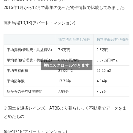
2015年1月から12月で募集のあった物件情報で比較してみました。
高田馬場1R,1K
(アパート・マンション)
独立洗面台無し物件
独立洗面台有り物件
平均賃料(管理費・共益費込)
7.9万円
9.6万円
平均単価(管理費・共益費込)
0.39万円/m
2
0.37万円/m
2
横にスクロールできます
平均専有面積
21.00m
2
26.20m
2
平均築年数
17.72年
4.94年
駅からの平均徒歩時間
7.89分
7.59分
※国土交通省レインズ、ATBBより暮らしっく不動産でデータをま
とめたもの
池袋1R,1K(アパート・マンション)