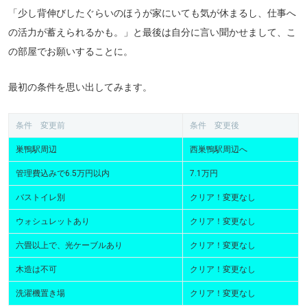
「少し背伸びしたぐらいのほうが家にいても気が休まるし、仕事へ
の活力が蓄えられるかも。」と最後は自分に言い聞かせまして、こ
の部屋でお願いすることに。
最初の条件を思い出してみます。
条件 変更前
条件 変更後
巣鴨駅周辺
西巣鴨駅周辺へ
管理費込みで6.5万円以内
7.1万円
バストイレ別
クリア！変更なし
ウォシュレットあり
クリア！変更なし
六畳以上で、光ケーブルあり
クリア！変更なし
木造は不可
クリア！変更なし
洗濯機置き場
クリア！変更なし