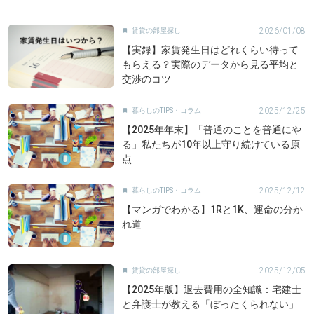
2026/01/08
賃貸の部屋探し

【実録】家賃発生日はどれくらい待って
もらえる？実際のデータから見る平均と
交渉のコツ
2025/12/25
暮らしのTIPS・コラム

【2025年年末】「普通のことを普通にや
る」私たちが10年以上守り続けている原
点
2025/12/12
暮らしのTIPS・コラム

【マンガでわかる】1Rと1K、運命の分か
れ道
2025/12/05
賃貸の部屋探し

【2025年版】退去費用の全知識：宅建士
と弁護士が教える「ぼったくられない」