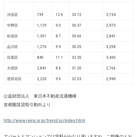
渋谷区
739
12.6
33.72
3,734
中野区
1,129
9.0
30.37
2,973
杉並区
1,301
8.7
30.66
2,841
品川区
1,276
9.9
30.25
3,258
目黒区
840
11.1
32.35
3,430
大田区
2,841
8.6
31.20
2,766
世田谷区
2,220
9.6
32.03
2,990
公益財団法人 東日本不動産流通機構
首都圏賃貸取引動向より
http://www.reins.or.jp/trend/sc/index.html
アパートとマンションでは賃料がかなり違いますね。ご想像のとお