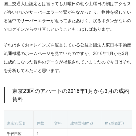
国土交通大臣認定とは言っても月曜日の朝や土曜日の朝はアクセス
が多いせいかサーバーエラーで繋がらなかったり、物件を探してい
る途中でサーバーエラーが返ってきたあげく、戻るボタンがないの
でログインからやり直しということもしばしばあります。
それはさておきレインズを運営している公益財団法人東日本不動産
流通機構のホームページを見ていたのですが、2016年1月から3月
に成約になった賃料のデータが掲載されていましたので今日はそれ
を分析してみたいと思います。
東京23区のアパートの2016年1月から3月の成約
賃料
東京23区名
件数
賃料
建物面積(m
2
)
m
2
単価(円)
千代田区
1