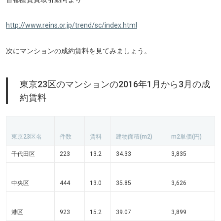
http://www.reins.or.jp/trend/sc/index.html
次にマンションの成約賃料を見てみましょう。
東京23区のマンションの2016年1月から3月の成
約賃料
東京23区名
件数
賃料
建物面積(m
2
)
m
2
単価(円)
千代田区
223
13.2
34.33
3,835
中央区
444
13.0
35.85
3,626
港区
923
15.2
39.07
3,899