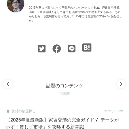
2015年秋より暮らしっく不動産のメンバーとして参加。戸建住宅営業、
IT屋、工事現場職人をしてきており異色の経歴の持ち主でもある。その
かたわら、音楽制作も行っており2015年には自主制作アルバムを配信し
た。
話題のコンテンツ
PICKUP

賃貸の部屋探し
2025/11/28
【2025年度最新版】家賃交渉の完全ガイド💡 データが
示す「貸し手市場」を攻略する新常識