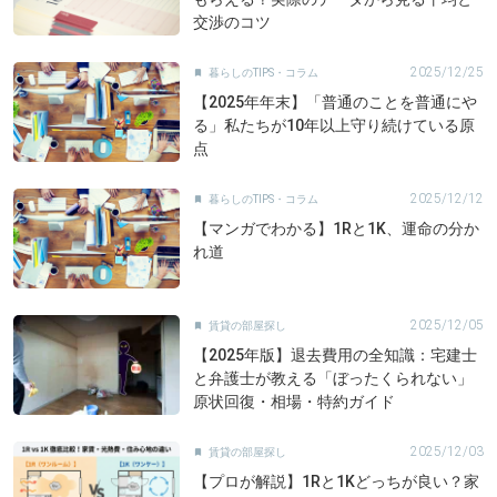
交渉のコツ
2025/12/25
暮らしのTIPS・コラム

【2025年年末】「普通のことを普通にや
る」私たちが10年以上守り続けている原
点
2025/12/12
暮らしのTIPS・コラム

【マンガでわかる】1Rと1K、運命の分か
れ道
2025/12/05
賃貸の部屋探し

【2025年版】退去費用の全知識：宅建士
と弁護士が教える「ぼったくられない」
原状回復・相場・特約ガイド
2025/12/03
賃貸の部屋探し

【プロが解説】1Rと1Kどっちが良い？家