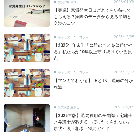
2026/01/08
賃貸の部屋探し

【実録】家賃発生日はどれくらい待って
もらえる？実際のデータから見る平均と
交渉のコツ
2025/12/25
暮らしのTIPS・コラム

【2025年年末】「普通のことを普通にや
る」私たちが10年以上守り続けている原
点
2025/12/12
暮らしのTIPS・コラム

【マンガでわかる】1Rと1K、運命の分か
れ道
2025/12/05
賃貸の部屋探し

【2025年版】退去費用の全知識：宅建士
と弁護士が教える「ぼったくられない」
原状回復・相場・特約ガイド