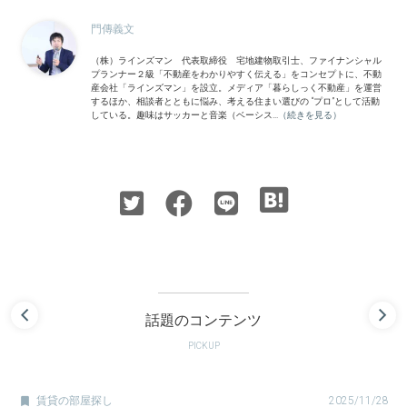
門傳義文
（株）ラインズマン 代表取締役 宅地建物取引士、ファイナンシャル
プランナー２級「不動産をわかりやすく伝える」をコンセプトに、不動
産会社「ラインズマン」を設立。メディア「暮らしっく不動産」を運営
するほか、相談者とともに悩み、考える住まい選びの “プロ”として活動
している。趣味はサッカーと音楽（ベーシス...
（続きを見る）
話題のコンテンツ
PICKUP

賃貸の部屋探し
2025/11/28