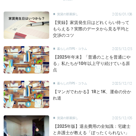
2026/01/08
賃貸の部屋探し

【実録】家賃発生日はどれくらい待って
もらえる？実際のデータから見る平均と
交渉のコツ
2025/12/25
暮らしのTIPS・コラム

【2025年年末】「普通のことを普通にや
る」私たちが10年以上守り続けている原
点
2025/12/12
暮らしのTIPS・コラム

【マンガでわかる】1Rと1K、運命の分か
れ道
2025/12/05
賃貸の部屋探し

【2025年版】退去費用の全知識：宅建士
と弁護士が教える「ぼったくられない」