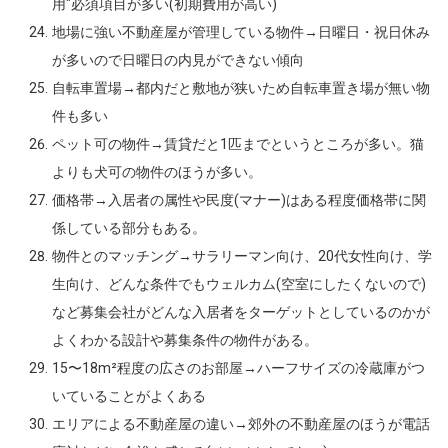
用"必須項目が多い(初期費用が高い)
地場に強い不動産屋が管理している物件→日曜日・祝日休み
が多いので日曜日の内見ができない傾向
自転車置場→都内だと敷地が狭いため自転車置き場が無い物
件も多い
ペット可の物件→賃貸だと1匹までというところが多い。猫
よりも犬可の物件のほうが多い。
価格帯→入居者の属性や民度(マナー)はある程度価格帯に関
係している部分もある。
物件とのマッチング→サラリーマン向け、20代女性向け、学
生向け、どんな条件でもウェルカム(空室にしたくないので)
など募集会社がどんな入居者をターゲットとしているのかが
よくわかる設計や募集条件の物件がある。
15〜18m²程度の広さのお部屋→ハーフサイズの冷蔵庫がつ
いていることがよくある
エリアによる不動産屋の違い→郊外の不動産屋のほうが電話