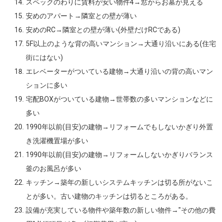
スペックのわりに賃料が安い物件4→窓からお墓が見える
安めのアパート→隣室との壁が薄い
安めのRC→隣室との壁が薄い(外壁だけRCである)
5F以上のような背の高いマンション→大通り沿いにある(住宅
街にはない)
エレベーターがついている建物→大通り沿いの背の高いマン
ションに多い
宅配BOXがついている建物→世帯数の多いマンションなどに
多い
1990年以前(目安)の建物→リフォームでもしないかぎり外置
き洗濯機置場が多い
1990年以前(目安)の建物→リフォームしないかぎりバランス
釜のお風呂が多い
キッチン→築年の新しいシステムキッチンは切る所がないこ
とが多い。古い建物のキッチンは切るところがある。
設備が充実している物件や築年数の新しい物件→"その他の費