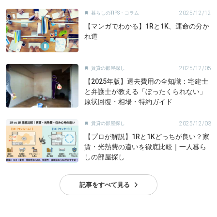
2025/12/12
暮らしのTIPS・コラム

【マンガでわかる】1Rと1K、運命の分か
れ道
2025/12/05
賃貸の部屋探し

【2025年版】退去費用の全知識：宅建士
と弁護士が教える「ぼったくられない」
原状回復・相場・特約ガイド
2025/12/03
賃貸の部屋探し

【プロが解説】1Rと1Kどっちが良い？家
賃・光熱費の違いを徹底比較｜一人暮ら
しの部屋探し
記事をすべて見る