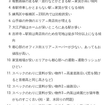
複数路線の走る駅・急行などがとまる駅→家賃が高い傾向
各駅停車しかとまらない駅→家賃が安くなる傾向
練馬区や板橋区→23区内では比較的安い
山手線の外側のエリア→商店街が増える
大江戸線はホームが深いところにある駅が多い
吉祥寺→駅前は商店街のため住宅地は徒歩10分以上になる傾
向
都心部のオフィス街エリア→スーパーが少ない。あってもお
値段が高い。
家賃相場が安いエリアから都心部への通勤→通勤ラッシュが
ひどい
スペックのわりに賃料が安い物件1→高速道路沿い(窓を開け
ると首都高と同じ高さなど)
スペックのわりに賃料が安い物件2→線路沿い
スペックのわりに賃料が安い物件3→内装は綺麗だが築年数
がものすごく古い(柱・梁、水回りの問題)