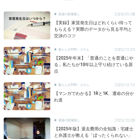
2026/01/08
賃貸の部屋探し

【実録】家賃発生日はどれくらい待って
もらえる？実際のデータから見る平均と
交渉のコツ
2025/12/25
暮らしのTIPS・コラム

【2025年年末】「普通のことを普通にや
る」私たちが10年以上守り続けている原
点
2025/12/12
暮らしのTIPS・コラム

【マンガでわかる】1Rと1K、運命の分か
れ道
2025/12/05
賃貸の部屋探し

【2025年版】退去費用の全知識：宅建士
と弁護士が教える「ぼったくられない」