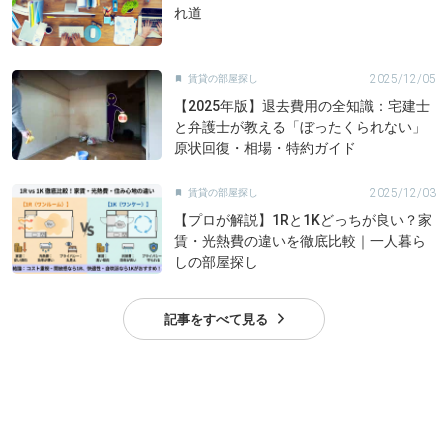
れ道
2025/12/05
賃貸の部屋探し

【2025年版】退去費用の全知識：宅建士
と弁護士が教える「ぼったくられない」
原状回復・相場・特約ガイド
2025/12/03
賃貸の部屋探し

【プロが解説】1Rと1Kどっちが良い？家
賃・光熱費の違いを徹底比較｜一人暮ら
しの部屋探し
記事をすべて見る