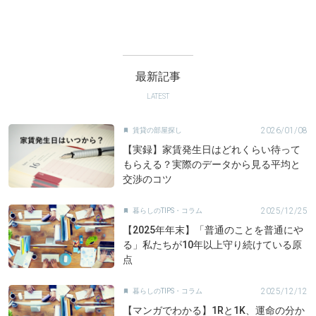
最新記事
LATEST
2026/01/08
賃貸の部屋探し

【実録】家賃発生日はどれくらい待って
もらえる？実際のデータから見る平均と
交渉のコツ
2025/12/25
暮らしのTIPS・コラム

【2025年年末】「普通のことを普通にや
る」私たちが10年以上守り続けている原
点
2025/12/12
暮らしのTIPS・コラム

【マンガでわかる】1Rと1K、運命の分か