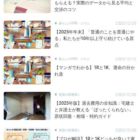
もらえる？実際のデータから見る平均と
交渉のコツ
2025/12/25
暮らしのTIPS・コラム

【2025年年末】「普通のことを普通にや
る」私たちが10年以上守り続けている原
点
2025/12/12
暮らしのTIPS・コラム

【マンガでわかる】1Rと1K、運命の分か
れ道
2025/12/05
賃貸の部屋探し

【2025年版】退去費用の全知識：宅建士
と弁護士が教える「ぼったくられない」
原状回復・相場・特約ガイド
2025/12/03
賃貸の部屋探し

【プロが解説】1Rと1Kどっちが良い？家