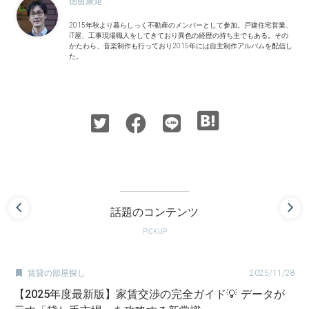
徳留康矩
2015年秋より暮らしっく不動産のメンバーとして参加。戸建住宅営業、
IT屋、工事現場職人をしてきており異色の経歴の持ち主でもある。その
かたわら、音楽制作も行っており2015年には自主制作アルバムを配信し
た。
話題のコンテンツ
PICKUP

賃貸の部屋探し
2025/11/28
【2025年度最新版】家賃交渉の完全ガイド💡 データが