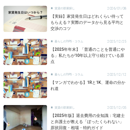
2026/01/08
賃貸の部屋探し

【実録】家賃発生日はどれくらい待って
もらえる？実際のデータから見る平均と
交渉のコツ
2025/12/25
暮らしのTIPS・コラム

【2025年年末】「普通のことを普通にや
る」私たちが10年以上守り続けている原
点
2025/12/12
暮らしのTIPS・コラム

【マンガでわかる】1Rと1K、運命の分か
れ道
2025/12/05
賃貸の部屋探し

【2025年版】退去費用の全知識：宅建士
と弁護士が教える「ぼったくられない」
原状回復・相場・特約ガイド