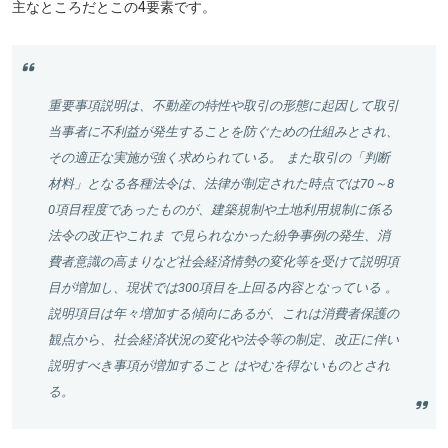
主なところだとこの4要素です。
重要事項説明は、不動産の特性や取引の形態に起因して取引
当事者に不利益が発生することを防ぐための仕組みとされ、
その適正な実施が強く求められている。 また取引の「判断
材料」となる各種法令は、法律が制定された時点では70～8
0項目程度であったものが、建築規制や土地利用規制に係る
法令の改正やこれま で見られなかった紛争事例の発生、消
費者意識の高まりなど社会経済情勢の変化等を受けて説明項
目が増加し、現状では300項目を上回る内容となっている 。
説明項目は年々増加する傾向にあるが、これは消費者保護の
観点から、社会経済状況の変化や法令等の制定、改正に伴い
説明すべき事項が増加すること はやむを得ないものとされ
る。