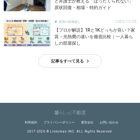
と弁護士が教える「ぼったくられない」
原状回復・相場・特約ガイド
2025/12/03
賃貸の部屋探し

【プロが解説】1Rと1Kどっちが良い？家
賃・光熱費の違いを徹底比較｜一人暮ら
しの部屋探し
記事をすべて見る
利用規約
プライバシーポリシー
運営会社
お問い合わせ
2017-2026 © Linesman INC. ALL Rights Reserved.