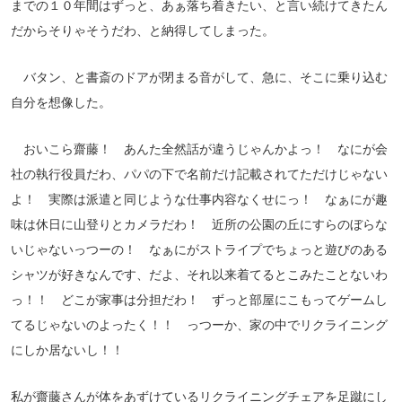
までの１０年間はずっと、あぁ落ち着きたい、と言い続けてきたん
だからそりゃそうだわ、と納得してしまった。
バタン、と書斎のドアが閉まる音がして、急に、そこに乗り込む
自分を想像した。
おいこら齋藤！ あんた全然話が違うじゃんかよっ！ なにが会
社の執行役員だわ、パパの下で名前だけ記載されてただけじゃない
よ！ 実際は派遣と同じような仕事内容なくせにっ！ なぁにが趣
味は休日に山登りとカメラだわ！ 近所の公園の丘にすらのぼらな
いじゃないっつーの！ なぁにがストライプでちょっと遊びのある
シャツが好きなんです、だよ、それ以来着てるとこみたことないわ
っ！！ どこが家事は分担だわ！ ずっと部屋にこもってゲームし
てるじゃないのよったく！！ っつーか、家の中でリクライニング
にしか居ないし！！
私が齋藤さんが体をあずけているリクライニングチェアを足蹴にし