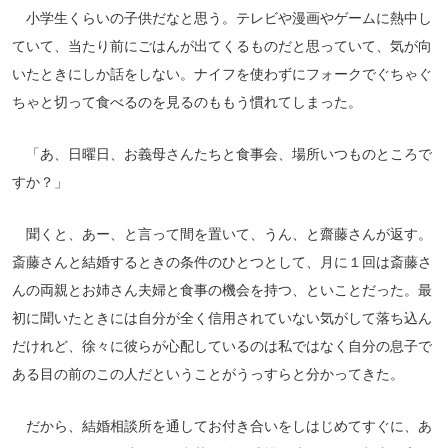
小学生くらいの子供だなと思う。テレビや漫画やゲームに熱中し
ていて、当たり前にごはんが出てくるものだと思っていて、気が向
いたときにしか話をしない。ナイフを使わずにフォークでぐちゃぐ
ちゃと切って食べるのを見るのももう慣れてしまった。
「あ、日曜日、お義母さんたちと食事会、場所いつものところで
すか？」
聞くと、あー、と言って間を置いて、うん、と齋藤さんが返す。
斎藤さんと結婚するときの条件のひとつとして、月に１回は斎藤さ
んの両親とお姉さん夫婦と食事の機会を持つ、といことだった。最
初に聞いたときには自分が全く信用されていない気がして落ち込ん
だけれど、徐々に彼らが心配しているのは私ではなく自分の息子で
ある目の前のこの人だということがうっすらと分かってきた。
だから、結婚相談所を通してお付き合いをしはじめてすぐに、あ