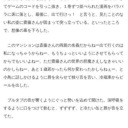
てゲームのコードを引っこ抜き、１巻ずつ並べられた漫画をバラバ
ラに床に落とし、最後に、出て行けっ！ と言うと、見たことのな
い私の姿に齋藤さんが固まって突っ立っている。といったところ
で、想像の幕を下ろした。
このマンションは斎藤さんの両親の名義だからねー出て行くのは
私になっちゃうからねー、もうちょっといいようにさせてもらって
からでもいいよねー、ただ齋藤さんの世界の邪魔さえしなきゃいい
のかしらねー、あと１歳若かったら何か変わったかしらねぇー、と
小鳥に話しかけるように唇を尖らせて独り言を言い、冷蔵庫からビ
ールを出した。
プルタブの音が響くようにぐっと勢いを込めて開けた。深呼吸を
するように口をつけて飲むと、ずずずず、と冷たい缶と唇が音を立
てた。