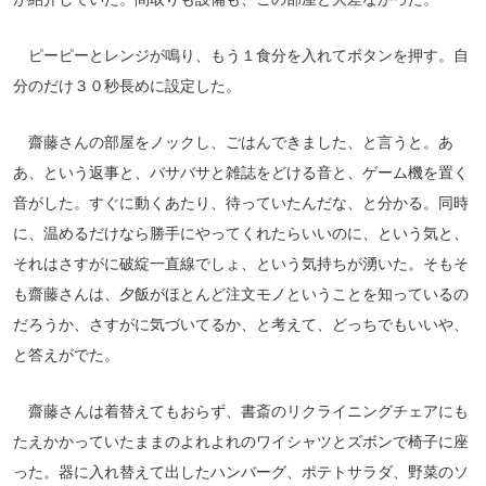
ピーピーとレンジが鳴り、もう１食分を入れてボタンを押す。自
分のだけ３０秒長めに設定した。
齋藤さんの部屋をノックし、ごはんできました、と言うと。あ
あ、という返事と、バサバサと雑誌をどける音と、ゲーム機を置く
音がした。すぐに動くあたり、待っていたんだな、と分かる。同時
に、温めるだけなら勝手にやってくれたらいいのに、という気と、
それはさすがに破綻一直線でしょ、という気持ちが湧いた。そもそ
も齋藤さんは、夕飯がほとんど注文モノということを知っているの
だろうか、さすがに気づいてるか、と考えて、どっちでもいいや、
と答えがでた。
齋藤さんは着替えてもおらず、書斎のリクライニングチェアにも
たえかかっていたままのよれよれのワイシャツとズボンで椅子に座
った。器に入れ替えて出したハンバーグ、ポテトサラダ、野菜のソ