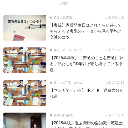
LATEST
2026/01/08
賃貸の部屋探し

【実録】家賃発生日はどれくらい待って
もらえる？実際のデータから見る平均と
交渉のコツ
2025/12/25
暮らしのTIPS・コラム

【2025年年末】「普通のことを普通にや
る」私たちが10年以上守り続けている原
点
2025/12/12
暮らしのTIPS・コラム

【マンガでわかる】1Rと1K、運命の分か
れ道
2025/12/05
賃貸の部屋探し

【2025年版】退去費用の全知識：宅建士