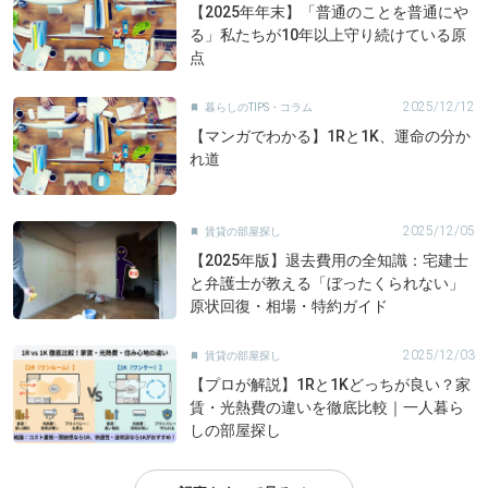
【2025年年末】「普通のことを普通にや
る」私たちが10年以上守り続けている原
点
2025/12/12
暮らしのTIPS・コラム

【マンガでわかる】1Rと1K、運命の分か
れ道
2025/12/05
賃貸の部屋探し

【2025年版】退去費用の全知識：宅建士
と弁護士が教える「ぼったくられない」
原状回復・相場・特約ガイド
2025/12/03
賃貸の部屋探し

【プロが解説】1Rと1Kどっちが良い？家
賃・光熱費の違いを徹底比較｜一人暮ら
しの部屋探し