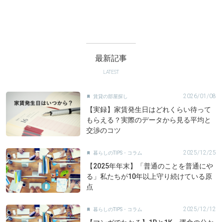
最新記事
LATEST
2026/01/08
賃貸の部屋探し

【実録】家賃発生日はどれくらい待って
もらえる？実際のデータから見る平均と
交渉のコツ
2025/12/25
暮らしのTIPS・コラム

【2025年年末】「普通のことを普通にや
る」私たちが10年以上守り続けている原
点
2025/12/12
暮らしのTIPS・コラム
