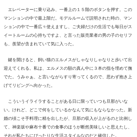
エレベーターに乗り込み、一番上の１５階のボタンを押す。この
マンションの中で最上階だ。モデルルームで説明された時の、マン
ションの中で一番広々使えますし、ご夫婦だけの生活でも毎日がス
イートルームの心持ちですよ、と言った販売業者の男の子のセリフ
も、羨望が含まれていて気に入った。
鍵を開けると、飼い猫のエルメスがしゃなりしゃなりと歩いて出
迎えてくれる。私は、エルメスの額の真ん中に３本の指を埋めて撫
でた。うみゃぁ、と言いながらすり寄ってくるので、思わず抱き上
げてリビングへ向かった。
こういうイライラすることがある日に限っていつも旦那がいな
い。けれど、どこで何をしているかなんて気にもならなかった。新
婚の頃こそ手料理に精を出したが、旦那の収入が上がるのと比例し
て、神楽坂や麻布十番での食事のほうが断然美味しいと思えたし、
それが私たちにぴったりな生活スタイルなのだと確信した。