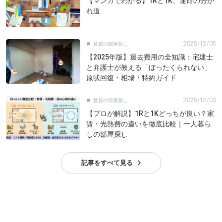
【マンガでわかる】1Rと1K、運命の分か
れ道
2025/12/05
賃貸の部屋探し

【2025年版】退去費用の全知識：宅建士
と弁護士が教える「ぼったくられない」
原状回復・相場・特約ガイド
2025/12/03
賃貸の部屋探し

【プロが解説】1Rと1Kどっちが良い？家
賃・光熱費の違いを徹底比較｜一人暮ら
しの部屋探し
記事をすべて見る