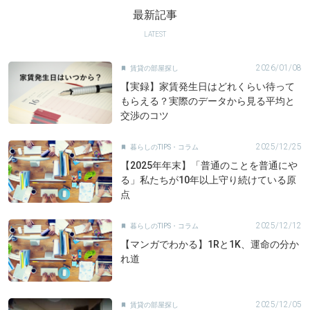
最新記事
LATEST
2026/01/08
賃貸の部屋探し

【実録】家賃発生日はどれくらい待って
もらえる？実際のデータから見る平均と
交渉のコツ
2025/12/25
暮らしのTIPS・コラム

【2025年年末】「普通のことを普通にや
る」私たちが10年以上守り続けている原
点
2025/12/12
暮らしのTIPS・コラム

【マンガでわかる】1Rと1K、運命の分か
れ道
2025/12/05
賃貸の部屋探し
