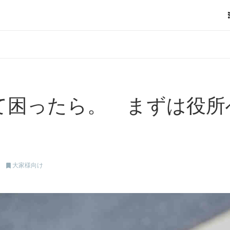
て困ったら。 まずは役所

大家様向け