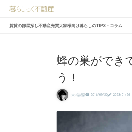
賃貸の部屋探し
不動産売買
大家様向け
暮らしのTIPS・コラム
蜂の巣ができ
う！
大谷誠悟
2016/09/30
2023/01/26