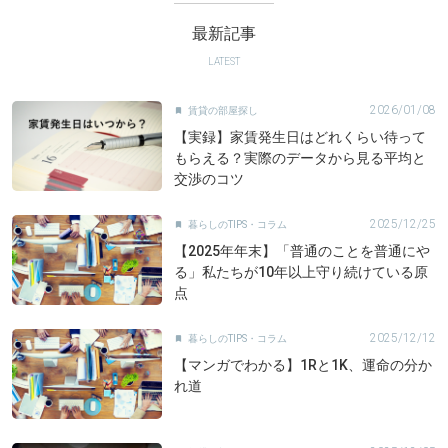
最新記事
LATEST
2026/01/08
賃貸の部屋探し

【実録】家賃発生日はどれくらい待って
もらえる？実際のデータから見る平均と
交渉のコツ
2025/12/25
暮らしのTIPS・コラム

【2025年年末】「普通のことを普通にや
る」私たちが10年以上守り続けている原
点
2025/12/12
暮らしのTIPS・コラム

【マンガでわかる】1Rと1K、運命の分か
れ道