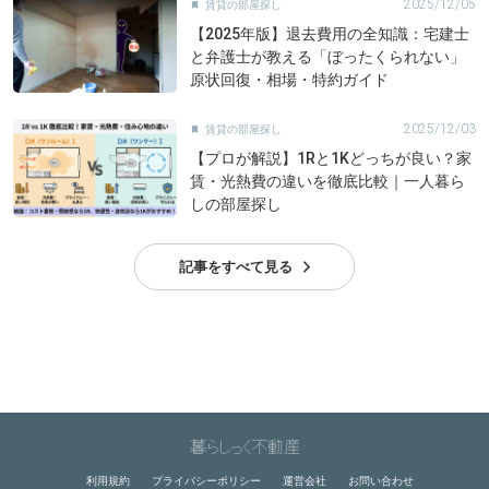
2025/12/05
賃貸の部屋探し

【2025年版】退去費用の全知識：宅建士
と弁護士が教える「ぼったくられない」
原状回復・相場・特約ガイド
2025/12/03
賃貸の部屋探し

【プロが解説】1Rと1Kどっちが良い？家
賃・光熱費の違いを徹底比較｜一人暮ら
しの部屋探し
記事をすべて見る
利用規約
プライバシーポリシー
運営会社
お問い合わせ