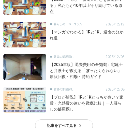
る」私たちが10年以上守り続けている原
点
2025/12/12
暮らしのTIPS・コラム

【マンガでわかる】1Rと1K、運命の分か
れ道
2025/12/05
賃貸の部屋探し

【2025年版】退去費用の全知識：宅建士
と弁護士が教える「ぼったくられない」
原状回復・相場・特約ガイド
2025/12/03
賃貸の部屋探し

【プロが解説】1Rと1Kどっちが良い？家
賃・光熱費の違いを徹底比較｜一人暮ら
しの部屋探し
記事をすべて見る