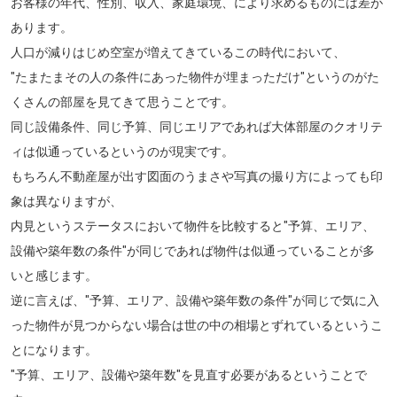
お客様の年代、性別、収入、家庭環境、により求めるものには差が
あります。
人口が減りはじめ空室が増えてきているこの時代において、
"たまたまその人の条件にあった物件が埋まっただけ"というのがた
くさんの部屋を見てきて思うことです。
同じ設備条件、同じ予算、同じエリアであれば大体部屋のクオリテ
ィは似通っているというのが現実です。
もちろん不動産屋が出す図面のうまさや写真の撮り方によっても印
象は異なりますが、
内見というステータスにおいて物件を比較すると
"予算、エリア、
設備や築年数の条件"
が同じであれば
物件は似通っていることが多
い
と感じます。
逆に言えば、"予算、エリア、設備や築年数の条件"が同じで気に入
った物件が見つからない場合は
世の中の相場とずれているというこ
とになります。
"予算、エリア、設備や築年数"を見直す必要があるということで