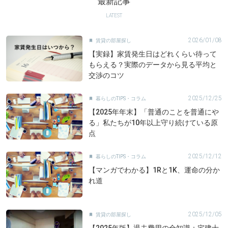
最新記事
LATEST
2026/01/08
賃貸の部屋探し

【実録】家賃発生日はどれくらい待って
もらえる？実際のデータから見る平均と
交渉のコツ
2025/12/25
暮らしのTIPS・コラム

【2025年年末】「普通のことを普通にや
る」私たちが10年以上守り続けている原
点
2025/12/12
暮らしのTIPS・コラム

【マンガでわかる】1Rと1K、運命の分か
れ道
2025/12/05
賃貸の部屋探し
