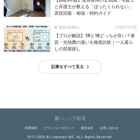
【2025年版】退去費用の全知識：宅建士
と弁護士が教える「ぼったくられない」
原状回復・相場・特約ガイド
2025/12/03
賃貸の部屋探し

【プロが解説】1Rと1Kどっちが良い？家
賃・光熱費の違いを徹底比較｜一人暮ら
しの部屋探し
記事をすべて見る
利用規約
プライバシーポリシー
運営会社
お問い合わせ
2017-2026 © Linesman INC. ALL Rights Reserved.