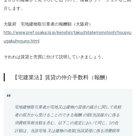
介します。
大阪府 宅地建物取引業者の報酬額（大阪府）
http://www.pref.osaka.lg.jp/kenshin/takuchitatemonotorih/housyu
ugakuhyouno.html
それれは賃貸と売買に分けて説明していきましょう。
【宅建業法】賃貸の仲介手数料（報酬）
宅地建物取引業者が宅地又は建物の貸借の媒介に関して依頼
者の双方から受けることのできる報酬 の額(当該媒介に係る
消費税等相当額を含む。以下この規定において同じ。)の合
計額は、当該宅地 又は建物の借賃(当該貸借に係る消費税等