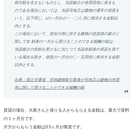
相当額を含まないものとし、当該媒介が使用貸借に係るも
のである場合においては、当該宅地又は建物の通常の借賃を
いう。以下同じ。)の一月分の一・〇八 倍に相当する金額以
内とする。
この場合において、居住の用に供する建物の賃貸借の媒介に
関して依 頼者の一方から受けることのできる報酬の額は、
当該媒介の依頼を受けるに当たつて
当該依頼者の承諾を得て
いる場合を除き
、借賃の一月分の〇・五四倍に相当する金額
以内とする。
出典：国土交通省 宅地建物取引業者が宅地又は建物の売買
等に関して受けることができる報酬の額
賃貸の場合、大家さんと借りる人からもらえる金額は、最大で賃料
の１ヶ月分です。
片方からもらう金額は0.5ヶ月が限度です。