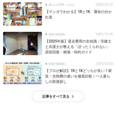
2025/12/12
暮らしのTIPS・コラム

【マンガでわかる】1Rと1K、運命の分か
れ道
2025/12/05
賃貸の部屋探し

【2025年版】退去費用の全知識：宅建士
と弁護士が教える「ぼったくられない」
原状回復・相場・特約ガイド
2025/12/03
賃貸の部屋探し

【プロが解説】1Rと1Kどっちが良い？家
賃・光熱費の違いを徹底比較｜一人暮ら
しの部屋探し
記事をすべて見る