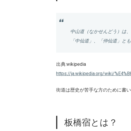
中山道
（なかせんどう）は、
「
中仙道
」、「
仲仙道
」とも
出典:wikipedia
https://ja.wikipedia.org/wiki/
街道は歴史が苦手な方のために書い
板橋宿とは？