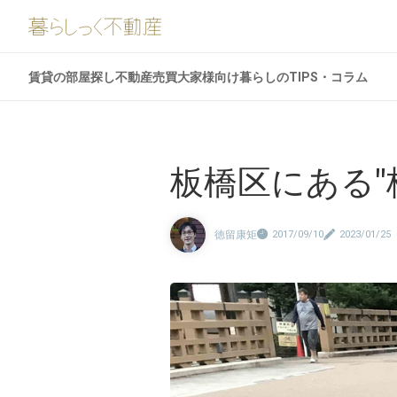
賃貸の部屋探し
不動産売買
大家様向け
暮らしのTIPS・コラム
板橋区にある"
徳留康矩
2017/09/10
2023/01/25