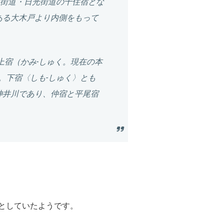
街道・日光街道の千住宿とな
ある大木戸より内側をもって
上宿
（かみ-しゅく。現在の本
。下宿〈しも-しゅく〉とも
神井川であり、仲宿と平尾宿
宿としていたようです。