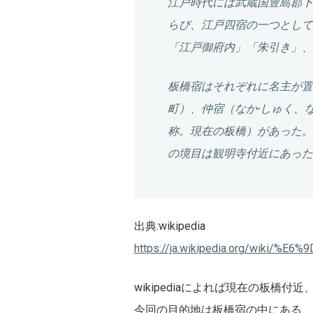
江戸時代には武蔵国豊島郡下
らび、
江戸四宿の一つ
として
「江戸御府内」「朱引き」
板橋宿はそれぞれに名主が置
町）、
仲宿
（なか-しゅく、
称。現在の板橋）があった。
の境目は観明寺付近にあった
出典:wikipedia
https://ja.wikipedia.org/wiki/
wikipediaによれば現在の板
今回の目的地は板橋宿の中にある、