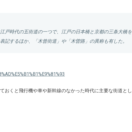
江戸時代の五街道の一つで、江戸の日本橋と京都の三条大橋を
表記するほか、「
木曾街道
」や「
木曽路
」の異称も有した。
%E4%B8%AD%E5%B1%B1%E9%81%93
ておくと飛行機や車や新幹線のなかった時代に主要な街道とし