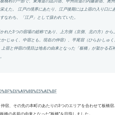
板橋村の一部で、東海道の品川宿、甲州街道の内藤新宿、奥州
栄えた。 江戸の境界にあたり、江戸後期には上宿の入り口に
、すなわち、「江戸」として扱われていた。
かれた3つの宿場の総称であり、上方側（京側、北の方）から
なか-じゅく、中宿とも。現在の仲宿）、
平尾宿
（ひらお-しゅく
 上宿と仲宿の境目は地名の由来となった「板橋」が架かる石
。
%E6%9D%BF%E6%A9%8B%E5%AE%BF
橋付近、仲宿、その先の本町のあたりの3つのエリアを合わせて板橋
板橋の名前の由来となった"板橋"を目指しました。