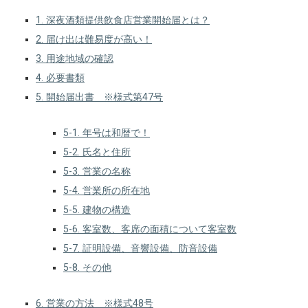
1. 深夜酒類提供飲食店営業開始届とは？
2. 届け出は難易度が高い！
3. 用途地域の確認
4. 必要書類
5. 開始届出書 ※様式第47号
5-1. 年号は和暦で！
5-2. 氏名と住所
5-3. 営業の名称
5-4. 営業所の所在地
5-5. 建物の構造
5-6. 客室数、客席の面積について客室数
5-7. 証明設備、音響設備、防音設備
5-8. その他
6. 営業の方法 ※様式48号