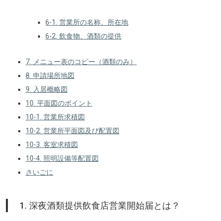
6-1. 営業所の名称、所在地
6-2. 飲食物、酒類の提供
7. メニュー表のコピー（酒類のみ）
8. 申請場所地図
9. 入居概略図
10. 平面図のポイント
10-1. 営業所求積図
10-2. 営業所平面図及び配置図
10-3. 客室求積図
10-4. 照明設備等配置図
さいごに
1. 深夜酒類提供飲食店営業開始届とは？