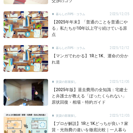
交渉のコツ
2025/12/25
暮らしのTIPS・コラム

【2025年年末】「普通のことを普通にや
る」私たちが10年以上守り続けている原
点
2025/12/12
暮らしのTIPS・コラム

【マンガでわかる】1Rと1K、運命の分か
れ道
2025/12/05
賃貸の部屋探し

【2025年版】退去費用の全知識：宅建士
と弁護士が教える「ぼったくられない」
原状回復・相場・特約ガイド
2025/12/03
賃貸の部屋探し

【プロが解説】1Rと1Kどっちが良い？家
賃・光熱費の違いを徹底比較｜一人暮ら