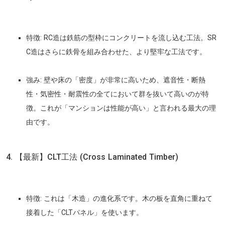
特徴:
RC造は鉄筋の型枠にコンクリートを流し込む工法。SR
C造はさらに鉄骨を組み合わせた、より堅牢な工法です。
強み:
壁や床の「密度」が非常に高いため、遮音性・断熱
性・気密性・耐震性の全てにおいて群を抜いて高い
のが特
徴。これが「マンションは性能が高い」と言われる最大の理
由です。
4. 【最新】CLT工法 (Cross Laminated Timber)
特徴:
これは「木造」の進化系です。木の板を直角に重ねて
接着した「CLTパネル」を使います。