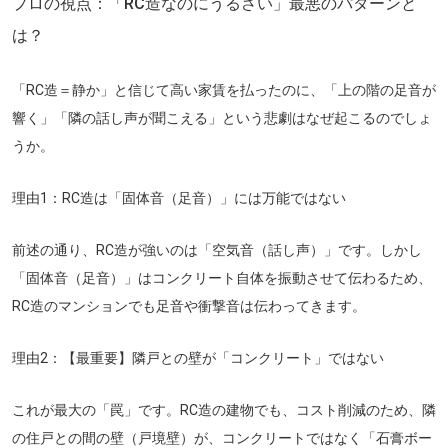
プロの視点：「RC造なのにうるさい」最悪のパターンと
は？
「RC造＝静か」と信じて高い家賃を払ったのに、「上の階の足音が
響く」「隣の話し声が聞こえる」という悲劇はなぜ起こるのでしょ
うか。
理由1：RC造は「固体音（足音）」には万能ではない
前述の通り、RC造が強いのは「空気音（話し声）」です。しかし
「固体音（足音）」はコンクリート自体を振動させて伝わるため、
RC造のマンションでも足音や衝撃音は伝わってきます。
理由2：【最重要】隣戸との壁が「コンクリート」ではない
これが最大の「罠」です。RC造の建物でも、コスト削減のため、
隣
の住戸との間の壁（戸境壁）が、コンクリートではなく「石膏ボー