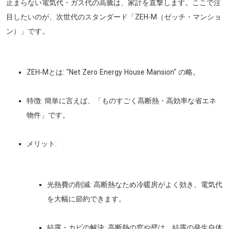
止まらない電気代・ガス代の高騰は、家計を直撃します。ここで注
目したいのが、次世代のスタンダード「ZEH-M（ゼッチ・マンショ
ン）」です。
ZEH-Mとは:
"Net Zero Energy House Mansion" の略。
特徴:
簡単に言えば、「ものすごく高断熱・高効率な省エネ
物件」です。
メリット:
光熱費の削減:
高断熱なため冷暖房がよく効き、電気代
を大幅に節約できます。
結露・カビの解決:
高断熱の窓や壁は、結露の発生自体