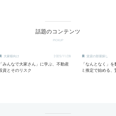
話題のコンテンツ
PICKUP


大家様向け
2025/11/28
賃貸の部屋探し
「みんなで大家さん」に学ぶ、不動産
「なんとなく」を
投資とそのリスク
ミ推定で始める、