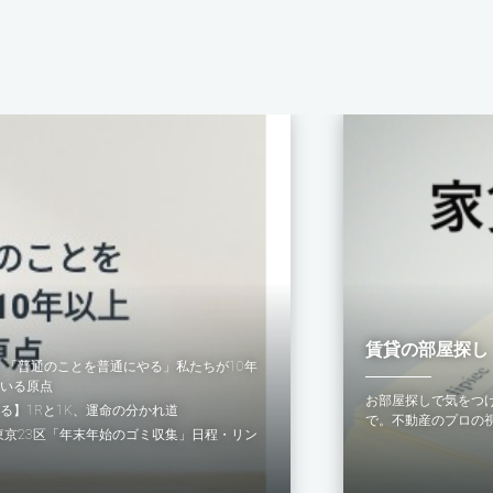
賃貸の部屋探し
末】「普通のことを普通にやる」私たちが10年
いる原点
お部屋探しで気をつ
る】1Rと1K、運命の分かれ道
で。不動産のプロの
】東京23区「年末年始のゴミ収集」日程・リン