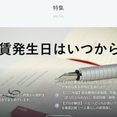
特集
SPECIAL
【実録】家賃発生日はどれくらい待っ
ータから見る平均と交渉のコツ
【2025年版】退去費用の全知識：宅
けたいポイント、内見から契約ま
「ぼったくられない」原状回復・相場
視点でまとめています。
【プロが解説】1Rと1Kどっちが良い
を徹底比較｜一人暮らしの部屋探し