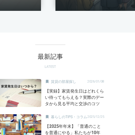
最新記事
LATEST

賃貸の部屋探し
2026/01/08
【実録】家賃発生日はどれくら
い待ってもらえる？実際のデー
タから見る平均と交渉のコツ

暮らしのTIPS・コラム
2025/12/25
【2025年年末】「普通のこと
を普通にやる」私たちが10年