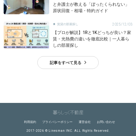
と弁護士が教える「ぼったくられない」
原状回復・相場・特約ガイド
2025/12/03
賃貸の部屋探し

【プロが解説】1Rと1Kどっちが良い？家
賃・光熱費の違いを徹底比較｜一人暮ら
しの部屋探し
記事をすべて見る
利用規約
プライバシーポリシー
運営会社
お問い合わせ
2017-2026 © Linesman INC. ALL Rights Reserved.