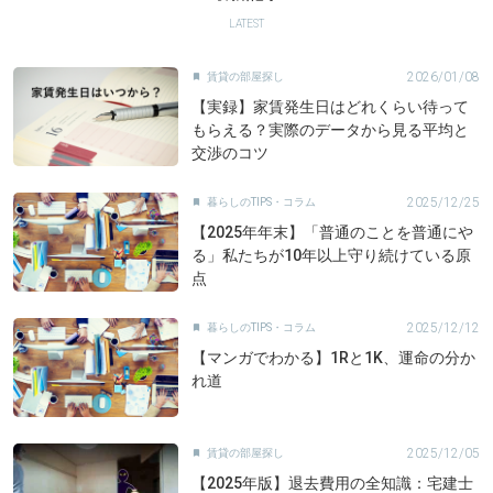
LATEST
2026/01/08
賃貸の部屋探し

【実録】家賃発生日はどれくらい待って
もらえる？実際のデータから見る平均と
交渉のコツ
2025/12/25
暮らしのTIPS・コラム

【2025年年末】「普通のことを普通にや
る」私たちが10年以上守り続けている原
点
2025/12/12
暮らしのTIPS・コラム

【マンガでわかる】1Rと1K、運命の分か
れ道
2025/12/05
賃貸の部屋探し

【2025年版】退去費用の全知識：宅建士