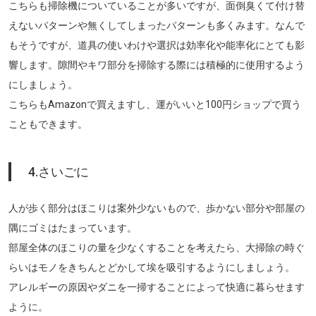
こちらも掃除機についていることが多いですが、面倒臭くて付け替
えないパターンや無くしてしまったパターンも多くみます。なんで
もそうですが、道具の使いわけや選択は効率化や能率化にとても影
響します。隙間やキワ部分を掃除する際には積極的に使用するよう
にしましょう。
こちらもAmazonで買えますし、運がいいと100円ショップで買う
こともできます。
4.さいごに
人が歩く部分はほこりは案外少ないもので、歩かない部分や部屋の
隅にゴミはたまっています。
部屋全体のほこりの量を少なくすることを考えたら、大掃除の時ぐ
らいはモノをきちんとどかして埃を吸引するようにしましょう。
アレルギーの原因やダニを一掃することによって快適に暮らせます
ように。