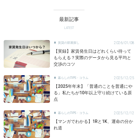
最新記事
LATEST
2026/01/08
賃貸の部屋探し

【実録】家賃発生日はどれくらい待って
もらえる？実際のデータから見る平均と
交渉のコツ
2025/12/25
暮らしのTIPS・コラム

【2025年年末】「普通のことを普通にや
る」私たちが10年以上守り続けている原
点
2025/12/12
暮らしのTIPS・コラム

【マンガでわかる】1Rと1K、運命の分か
れ道