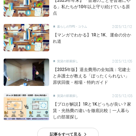
【2025年年末】「普通のことを普通にや
る」私たちが10年以上守り続けている原
点
2025/12/12
暮らしのTIPS・コラム

【マンガでわかる】1Rと1K、運命の分か
れ道
2025/12/05
賃貸の部屋探し

【2025年版】退去費用の全知識：宅建士
と弁護士が教える「ぼったくられない」
原状回復・相場・特約ガイド
2025/12/03
賃貸の部屋探し

【プロが解説】1Rと1Kどっちが良い？家
賃・光熱費の違いを徹底比較｜一人暮ら
しの部屋探し
記事をすべて見る