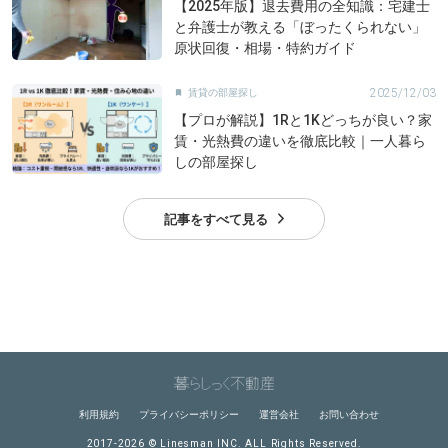
【2025年版】退去費用の全知識：宅建士
と弁護士が教える「ぼったくられない」
原状回復・相場・特約ガイド
2025/12/03
賃貸の部屋探し

【プロが解説】1Rと1Kどっちが良い？家
賃・光熱費の違いを徹底比較｜一人暮ら
しの部屋探し
記事をすべて見る
利用規約
プライバシーポリシー
運営会社
お問い合わせ
2017-2026 © Linesman INC. ALL Rights Reserved.