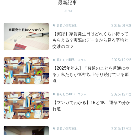
最新記事
LATEST
2026/01/08
賃貸の部屋探し

【実録】家賃発生日はどれくらい待って
もらえる？実際のデータから見る平均と
交渉のコツ
2025/12/25
暮らしのTIPS・コラム

【2025年年末】「普通のことを普通にや
る」私たちが10年以上守り続けている原
点
2025/12/12
暮らしのTIPS・コラム

【マンガでわかる】1Rと1K、運命の分か
れ道
2025/12/05
賃貸の部屋探し
