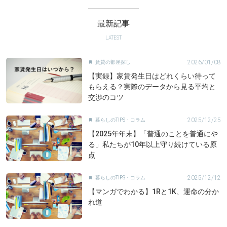
最新記事
LATEST
2026/01/08
賃貸の部屋探し

【実録】家賃発生日はどれくらい待って
もらえる？実際のデータから見る平均と
交渉のコツ
2025/12/25
暮らしのTIPS・コラム

【2025年年末】「普通のことを普通にや
る」私たちが10年以上守り続けている原
点
2025/12/12
暮らしのTIPS・コラム

【マンガでわかる】1Rと1K、運命の分か
れ道