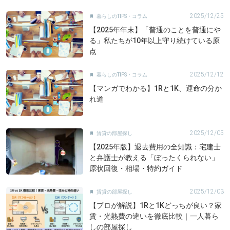
2025/12/25
暮らしのTIPS・コラム

【2025年年末】「普通のことを普通にや
る」私たちが10年以上守り続けている原
点
2025/12/12
暮らしのTIPS・コラム

【マンガでわかる】1Rと1K、運命の分か
れ道
2025/12/05
賃貸の部屋探し

【2025年版】退去費用の全知識：宅建士
と弁護士が教える「ぼったくられない」
原状回復・相場・特約ガイド
2025/12/03
賃貸の部屋探し

【プロが解説】1Rと1Kどっちが良い？家
賃・光熱費の違いを徹底比較｜一人暮ら
しの部屋探し